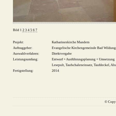
Bild 1
2
3
4
5
6
7
Projekt:
Katharinenkirche Mandern
Auftraggeber:
Evangelische Kirchengemeinde Bad Wildung
Auswahlverfahren:
Direktvergabe
Leistungsumfang:
Entwurf + Ausführungsplanung + Umsetzung
Lesepult, Taufschaleneinsatz, Taufdeckel, Alt
Fertigstellung:
2014
© Copyr